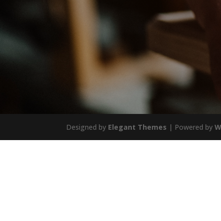
Designed by
Elegant Themes
| Powered by
W