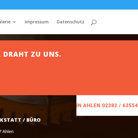
eugen. Die Übersicht vergleicht internationale Anbieter und zeigt
alerie
Impressum
Datenschutz
ird schnell sichtbar, welche Casinos bekannte Merkur-Titel mit
R DRAHT ZU UNS.
ergleich bewertet Bedienung, Ladezeiten, Zahlungswege, Sicherheit
mit Apple Pay 2026
hilfreiche Informationen. Verglichen werden
 bevorzugen. Der Guide erklärt Bearbeitungszeiten, Limits, mögliche
IN AHLEN 02382 / 63554
eren. Zusätzlich werden Sicherheitsstandards, Limits, Gebühren und
KSTATT / BÜRO
7 Ahlen