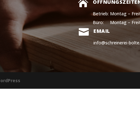

ÖFFNUNGSZEITEN
Betrieb: Montag – Frei
Büro: Montag – Freita

EMAIL
info@schreinerei-bolte
ordPress